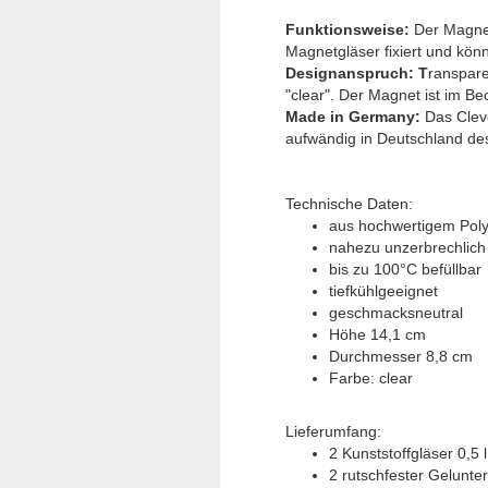
Funktionsweise:
Der Magne
Magnetgläser fixiert und k
Designanspruch: T
ranspare
"clear". Der Magnet ist im Be
Made in Germany:
Das Cleve
aufwändig in Deutschland de
Technische Daten:
aus hochwertigem Pol
nahezu unzerbrechlich
bis zu 100°C befüllbar
tiefkühlgeeignet
geschmacksneutral
Höhe 14,1 cm
Durchmesser 8,8 cm
Farbe: clear
Lieferumfang:
2 Kunststoffgläser 0,5 
2 rutschfester Gelunter