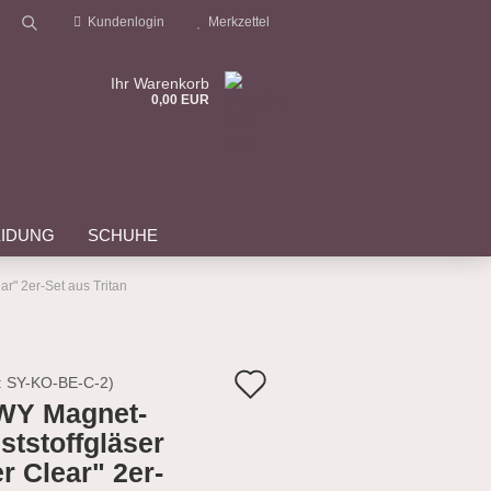
Kundenlogin
Merkzettel
Suche...
Ihr Warenkorb
0,00 EUR
EIDUNG
SCHUHE
STARTSEITE
REISEN & EVENTS
r" 2er-Set aus Tritan
?
Auf
:
SY-KO-BE-C-2
)
WY Magnet-
den
ststoffgläser
Merkzettel
r Clear" 2er-