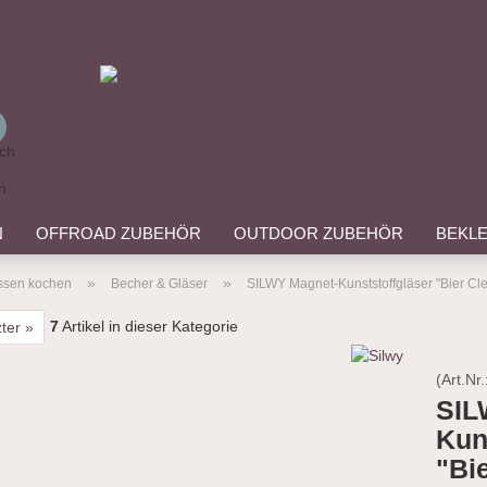
Suche...
E-Mail
Passwort
N
OFFROAD ZUBEHÖR
OUTDOOR ZUBEHÖR
BEKL
ANGEBOTE
»
»
ssen kochen
Becher & Gläser
SILWY Magnet-Kunststoffgläser "Bier Clea
7
Artikel in dieser Kategorie
ter »
Konto erstellen
Passwort vergessen
(Art.Nr.
SIL
Kun
"Bie