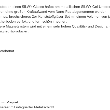
tboden eines SILWY Glases haftet am metallischen SILWY Gel-Unterse
önnen ohne großen Kraftaufwand vom Nano-Pad abgenommen werden.
ntes, bruchsicheres 2er-Kunststoffgläser-Set mit einem Volumen von je 
cherboden perfekt und formschön integriert.
re Magnetsystem wird mit einem sehr hohen Qualitäts- und Designans
signed &produziert.
ycarbonat
l mit Magnet
setzer mit integrierter Metallschicht