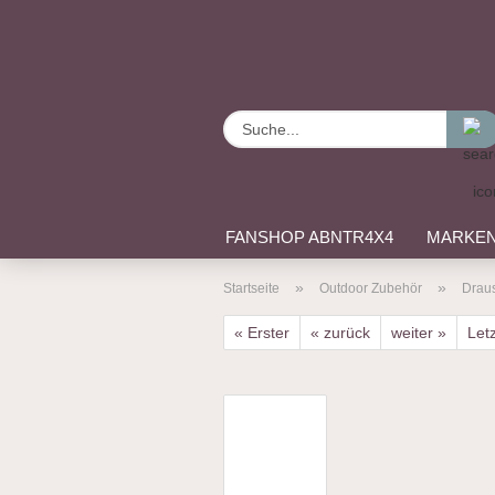
FANSHOP ABNTR4X4
MARKE
»
»
Startseite
Outdoor Zubehör
Drau
« Erster
« zurück
weiter »
Letz