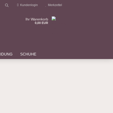
Kundenlogin
Merkzettel
Suche...
Ihr Warenkorb
0,00 EUR
EIDUNG
SCHUHE
STARTSEITE
REISEN & EVENTS
?