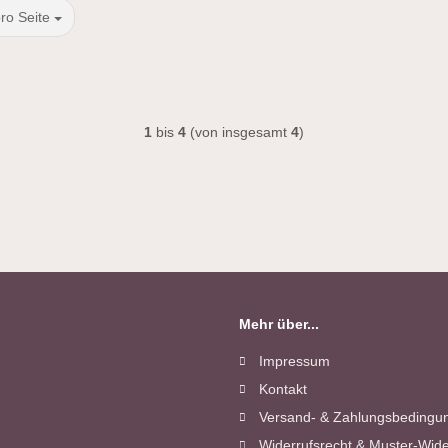
Seite
ro Seite
1
bis
4
(von insgesamt
4
)
Mehr über...
Impressum
Kontakt
Versand- & Zahlungsbedingu
Widerrufsrecht & Muster-Wide