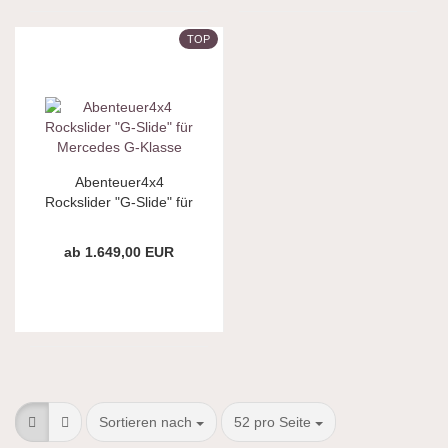
TOP
Abenteuer4x4
Rockslider "G-Slide" für
Mercedes G-Klasse
ab 1.649,00 EUR
Sortieren nach
pro Seite
Sortieren nach
52 pro Seite