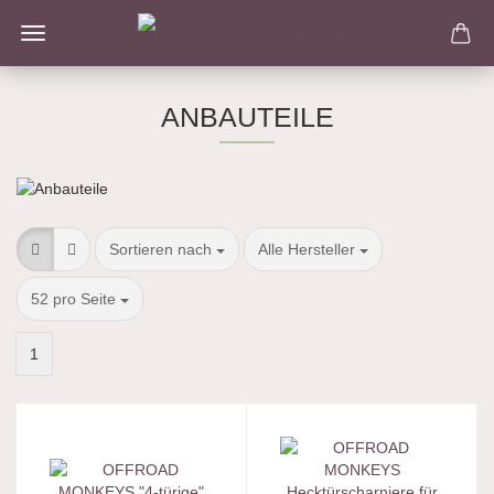
ANBAUTEILE
Sortieren nach
pro Seite
Sortieren nach
Alle Hersteller
pro Seite
52 pro Seite
1