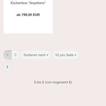
Küchenbox "Anywhere"
für 4 Personen
ab 798,90 EUR
Sortieren nach
pro Seite
Sortieren nach
52 pro Seite
1
1
bis
1
(von insgesamt
1
)