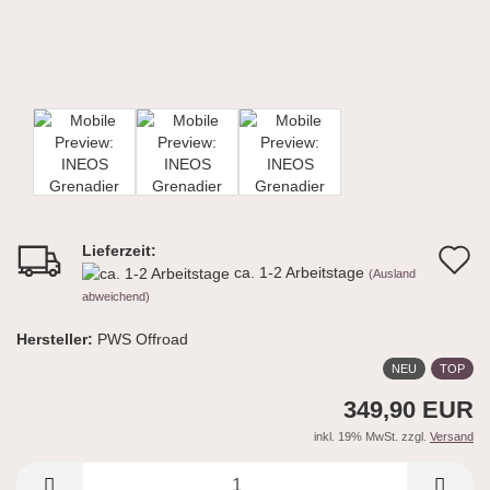
Lieferzeit:
A
ca. 1-2 Arbeitstage
(Ausland
d
abweichend)
M
Hersteller:
PWS Offroad
NEU
TOP
349,90 EUR
inkl. 19% MwSt. zzgl.
Versand